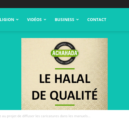
LIGION
VIDÉOS
BUSINESS
CONTACT
au projet de diffuser les caricatures dans les manuels...