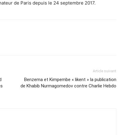
nateur de Paris depuis le 24 septembre 2017.
Article suivant
d
Benzema et Kimpembe « likent » la publication
ns
de Khabib Nurmagomedov contre Charlie Hebdo