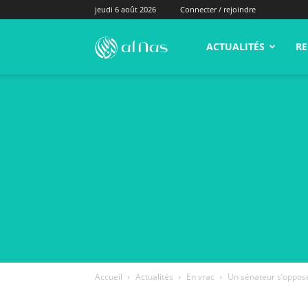
jeudi 6 août 2026
Connecter / rejoindre
alNas.fr
ACTUALITÉS
RE
Accueil
Actualités
En vrac
Un sénateur s’oppose 