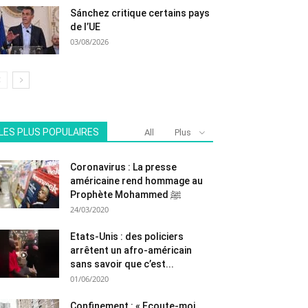
Sánchez critique certains pays
de l’UE
03/08/2026
LES PLUS POPULAIRES
All
Plus
Coronavirus : La presse
américaine rend hommage au
Prophète Mohammed ﷺ
24/03/2020
Etats-Unis : des policiers
arrêtent un afro-américain
sans savoir que c’est...
01/06/2020
Confinement : « Ecoute-moi