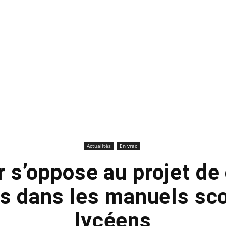
Actualités
En vrac
 s’oppose au projet de 
es dans les manuels sco
lycéens