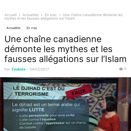
Accueil
Actualités
En vrac
Une chaîne canadienne démonte les
mythes et les fausses allégations sur l’Islam
Actualités
En vrac
Une chaîne canadienne
démonte les mythes et les
fausses allégations sur l’Islam
0
Par
Zoubida
-
04/02/2017