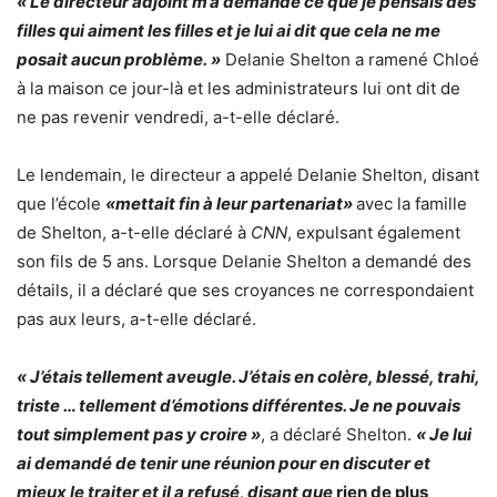
« Le directeur adjoint m’a demandé ce que je pensais des
filles qui aiment les filles et je lui ai dit que cela ne me
posait aucun problème. »
Delanie Shelton a ramené Chloé
à la maison ce jour-là et les administrateurs lui ont dit de
ne pas revenir vendredi, a-t-elle déclaré.
Le lendemain, le directeur a appelé Delanie Shelton, disant
que l’école
«mettait fin à leur partenariat»
avec la famille
de Shelton, a-t-elle déclaré à
CNN
, expulsant également
son fils de 5 ans. Lorsque Delanie Shelton a demandé des
détails, il a déclaré que ses croyances ne correspondaient
pas aux leurs, a-t-elle déclaré.
« J’étais tellement aveugle. J’étais en colère, blessé, trahi,
triste … tellement d’émotions différentes. Je ne pouvais
tout simplement pas y croire »
, a déclaré Shelton.
« Je lui
ai demandé
de tenir une réunion pour en discuter et
mieux le traiter et il a refusé, disant que
rien de plus