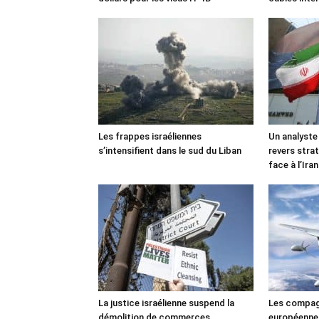
Les frappes israéliennes
Un analyste
s’intensifient dans le sud du Liban
revers stra
face à l’Iran
La justice israélienne suspend la
Les compag
démolition de commerces
européennes