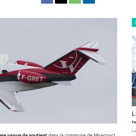
L
Ya
La
une vague de soutient
dans la commune de Mirecourt