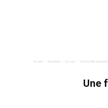
Accueil
Actualités
En vrac
Une famille expulsée 
Une f