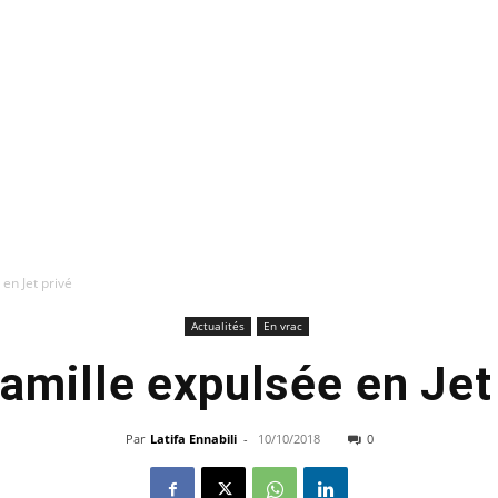
en Jet privé
Actualités
En vrac
amille expulsée en Jet
Par
Latifa Ennabili
-
10/10/2018
0