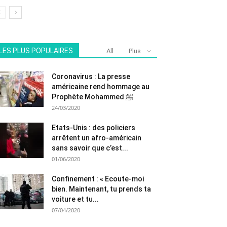
LES PLUS POPULAIRES
All
Plus
Coronavirus : La presse
américaine rend hommage au
Prophète Mohammed ﷺ
24/03/2020
Etats-Unis : des policiers
arrêtent un afro-américain
sans savoir que c’est...
01/06/2020
Confinement : « Ecoute-moi
bien. Maintenant, tu prends ta
voiture et tu...
07/04/2020