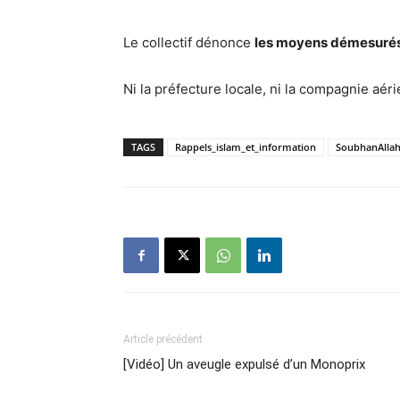
Le collectif dénonce
les moyens démesuré
Ni la préfecture locale, ni la compagnie aér
TAGS
Rappels_islam_et_information
SoubhanAlla
Article précédent
[Vidéo] Un aveugle expulsé d’un Monoprix