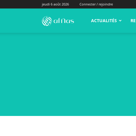
jeudi 6 août 2026
Connecter / rejoindre
alNas.fr
ACTUALITÉS
RE