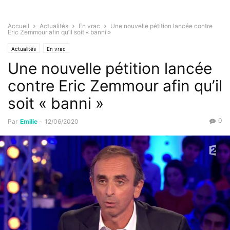
Accueil
Actualités
En vrac
Une nouvelle pétition lancée contre
Eric Zemmour afin qu’il soit « banni »
Actualités
En vrac
Une nouvelle pétition lancée
contre Eric Zemmour afin qu’il
soit « banni »
0
Par
Emilie
-
12/06/2020