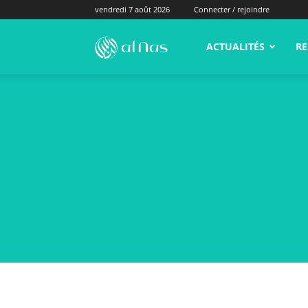
vendredi 7 août 2026
Connecter / rejoindre
alNas.fr
ACTUALITÉS
RE