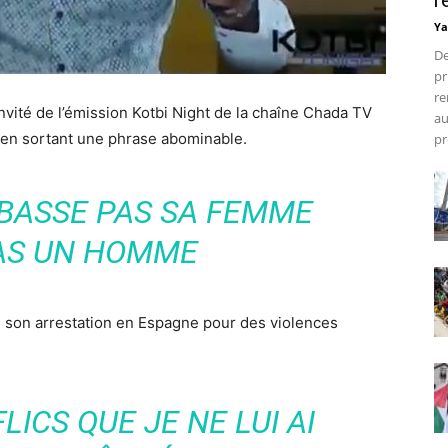
r
Ya
De
pr
re
invité de l’émission Kotbi Night de la chaîne Chada TV
au
es en sortant une phrase abominable.
pr
ABASSE PAS SA FEMME
PAS UN HOMME
de son arrestation en Espagne pour des violences
FLICS QUE JE NE LUI AI