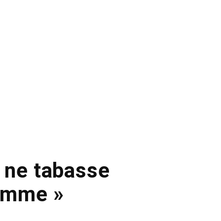
i ne tabasse
homme »