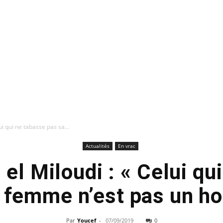
lui qui ne tabasse pas sa...
Actualités
En vrac
l el Miloudi : « Celui qu
 femme n’est pas un 
Par
Youcef
-
07/09/2019
0