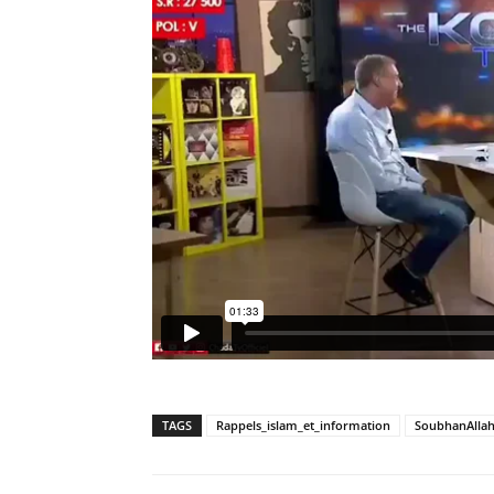
TAGS
Rappels_islam_et_information
SoubhanAlla