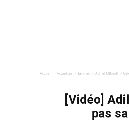
Accueil
Actualités
En vrac
Adil el Miloudi : « Ce
[Vidéo] Adi
pas sa