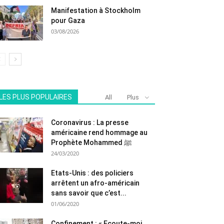
Manifestation à Stockholm
pour Gaza
03/08/2026
LES PLUS POPULAIRES
All
Plus
Coronavirus : La presse
américaine rend hommage au
Prophète Mohammed ﷺ
24/03/2020
Etats-Unis : des policiers
arrêtent un afro-américain
sans savoir que c’est...
01/06/2020
Confinement : « Ecoute-moi