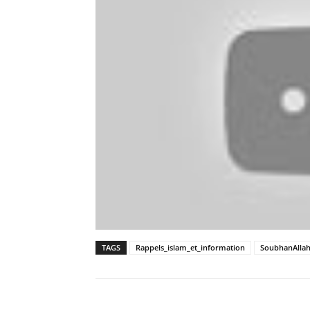
TAGS
Rappels_islam_et_information
SoubhanAlla