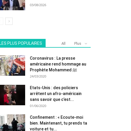
03/08/2026
LES PLUS POPULAIRES
All
Plus
Coronavirus : La presse
américaine rend hommage au
Prophète Mohammed ﷺ
24/03/2020
Etats-Unis : des policiers
arrêtent un afro-américain
sans savoir que c’est...
01/06/2020
Confinement : « Ecoute-moi
bien. Maintenant, tu prends ta
voiture et tu...