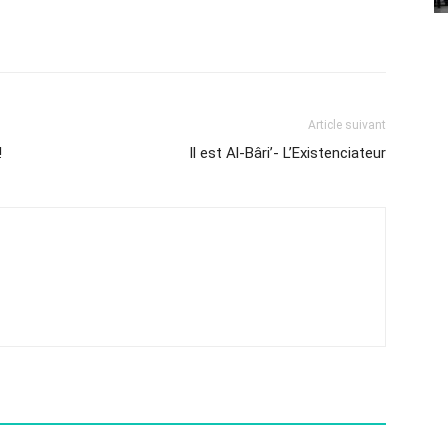
Article suivant
!
Il est Al-Bâri’- L’Existenciateur