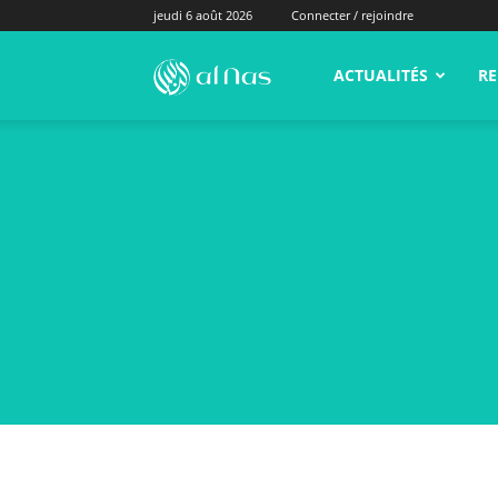
jeudi 6 août 2026
Connecter / rejoindre
alNas.fr
ACTUALITÉS
RE