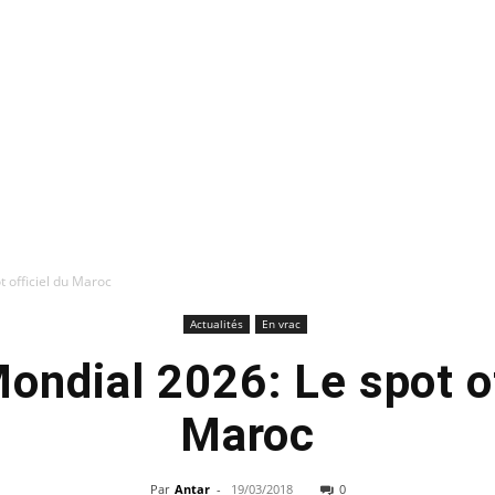
t officiel du Maroc
Actualités
En vrac
Mondial 2026: Le spot of
Maroc
Par
Antar
-
19/03/2018
0