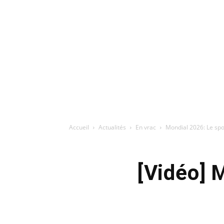
Accueil
Actualités
En vrac
Mondial 2026: Le spo
[Vidéo] 