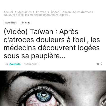
Accueil
Actualités
En vrac
(Vidéo) Taïwan : Après d’atroces
douleurs à l’oeil, les médecins découvrent logées...
Actualités
En vrac
(Vidéo) Taïwan : Après
d’atroces douleurs à l’oeil, les
médecins découvrent logées
sous sa paupière…
0
Par
Zoubida
-
15/04/2019