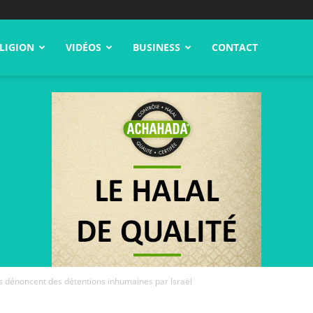
LIGION
VIDÉOS
BUSINESS
CONTACT
nts dénoncent des détentions inhumaines par Israël