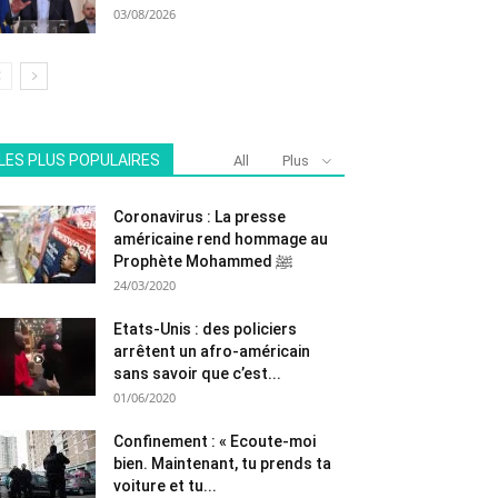
03/08/2026
LES PLUS POPULAIRES
All
Plus
Coronavirus : La presse
américaine rend hommage au
Prophète Mohammed ﷺ
24/03/2020
Etats-Unis : des policiers
arrêtent un afro-américain
sans savoir que c’est...
01/06/2020
Confinement : « Ecoute-moi
bien. Maintenant, tu prends ta
voiture et tu...