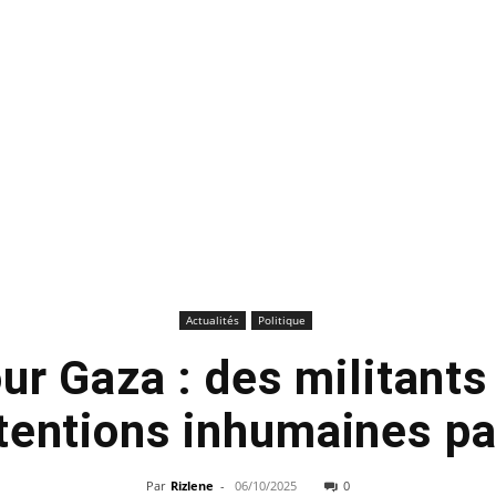
Actualités
Politique
pour Gaza : des militant
tentions inhumaines par
Par
Rizlene
-
06/10/2025
0