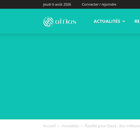
jeudi 6 août 2026
Connecter / rejoindre
alNas.fr
ACTUALITÉS
RE
Accueil
Actualités
Flottille pour Gaza : des milita