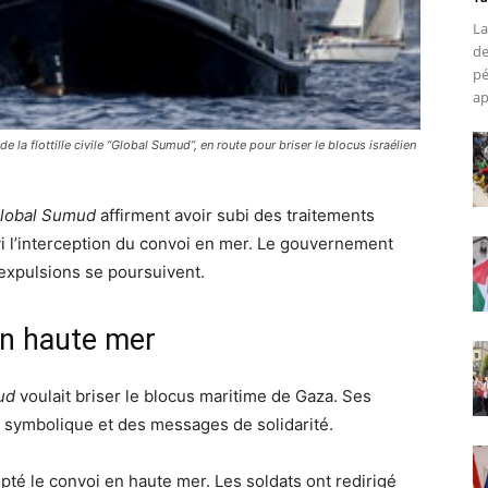
La
de
pé
ap
 la flottille civile “Global Sumud”, en route pour briser le blocus israélien
lobal Sumud
affirment avoir subi des traitements
ivi l’interception du convoi en mer. Le gouvernement
 expulsions se poursuivent.
en haute mer
ud
voulait briser le blocus maritime de Gaza. Ses
e symbolique et des messages de solidarité.
epté le convoi en haute mer. Les soldats ont redirigé