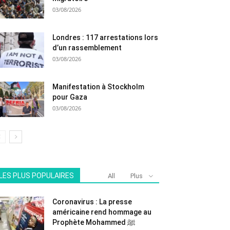
03/08/2026
Londres : 117 arrestations lors
d’un rassemblement
03/08/2026
Manifestation à Stockholm
pour Gaza
03/08/2026
LES PLUS POPULAIRES
All
Plus
Coronavirus : La presse
américaine rend hommage au
Prophète Mohammed ﷺ