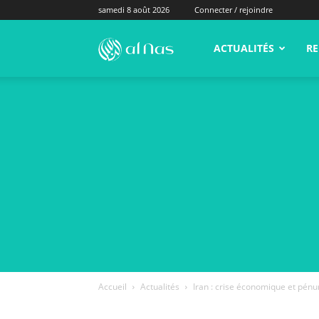
samedi 8 août 2026
Connecter / rejoindre
alNas.fr
ACTUALITÉS
RE
Accueil
Actualités
Iran : crise économique et pénur