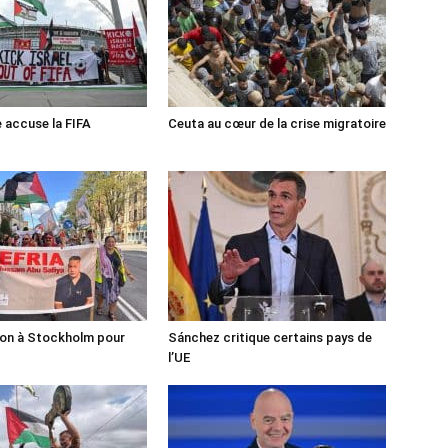
e accuse la FIFA
Ceuta au cœur de la crise migratoire
ion à Stockholm pour
Sánchez critique certains pays de
l’UE