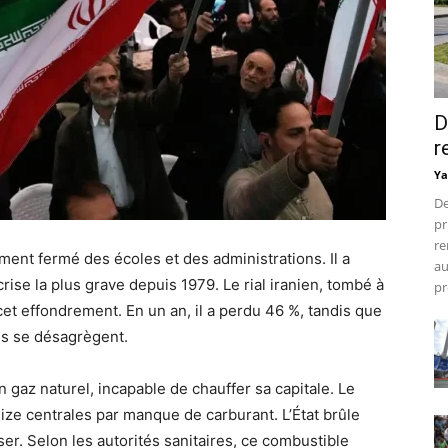
D
r
Ya
De
pr
re
ment fermé des écoles et des administrations. Il a
au
ise la plus grave depuis 1979. Le rial iranien, tombé à
pr
 cet effondrement. En un an, il a perdu 46 %, tandis que
s se désagrègent.
n gaz naturel, incapable de chauffer sa capitale. Le
reize centrales par manque de carburant. L’État brûle
. Selon les autorités sanitaires, ce combustible