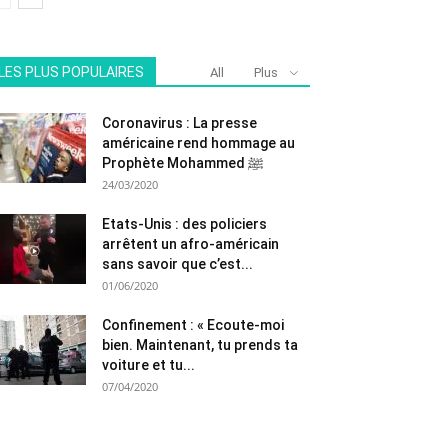
LES PLUS POPULAIRES
All
Plus
Coronavirus : La presse
américaine rend hommage au
Prophète Mohammed ﷺ
24/03/2020
Etats-Unis : des policiers
arrêtent un afro-américain
sans savoir que c’est...
01/06/2020
Confinement : « Ecoute-moi
bien. Maintenant, tu prends ta
voiture et tu...
07/04/2020