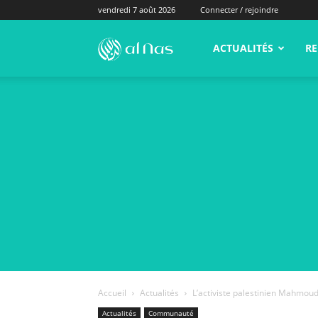
vendredi 7 août 2026
Connecter / rejoindre
alNas.fr
ACTUALITÉS
RE
Accueil
Actualités
L’activiste palestinien Mahmoud
Actualités
Communauté