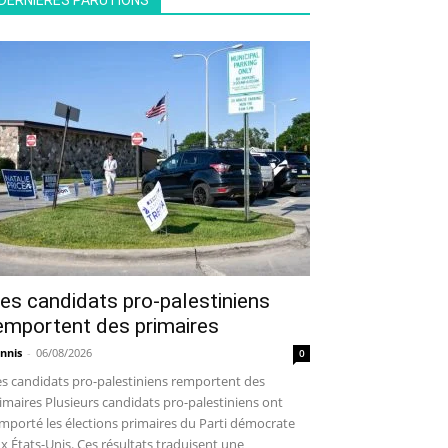
DERNIÈRES PARUTIONS
es candidats pro-palestiniens
emportent des primaires
nnis
-
06/08/2026
0
s candidats pro-palestiniens remportent des
imaires Plusieurs candidats pro-palestiniens ont
mporté les élections primaires du Parti démocrate
x États-Unis. Ces résultats traduisent une