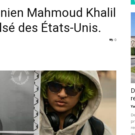
stinien Mahmoud Khalil
lsé des États-Unis.
0
D
r
Ya
De
pr
re
au