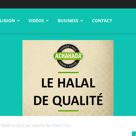
LIGION
VIDÉOS
BUSINESS
CONTACT
 Khalil ne sera pas expulsé des États-Unis.