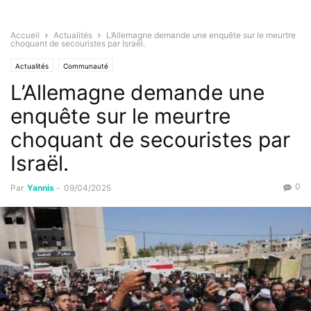
Accueil
Actualités
L’Allemagne demande une enquête sur le meurtre
choquant de secouristes par Israël.
Actualités
Communauté
L’Allemagne demande une
enquête sur le meurtre
choquant de secouristes par
Israël.
0
Par
Yannis
-
09/04/2025