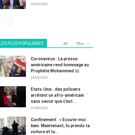
03/08/2026
LES PLUS POPULAIRES
All
Plus
Coronavirus : La presse
américaine rend hommage au
Prophète Mohammed ﷺ
24/03/2020
Etats-Unis : des policiers
arrêtent un afro-américain
sans savoir que c’est...
01/06/2020
Confinement : « Ecoute-moi
bien. Maintenant, tu prends ta
voiture et tu...