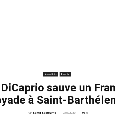
Actualités
People
DiCaprio sauve un Fran
oyade à Saint-Barthéle
Par
Samir Salhoume
-
10/01/2020
0