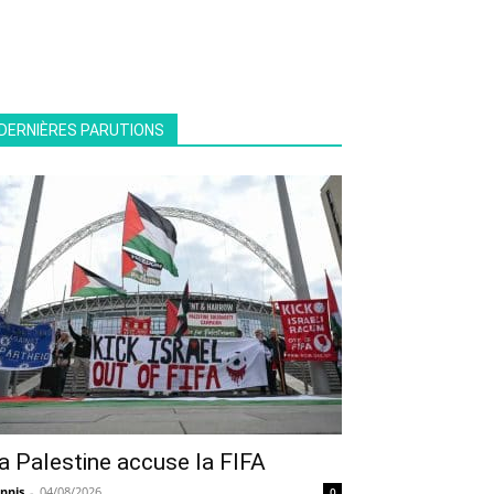
DERNIÈRES PARUTIONS
a Palestine accuse la FIFA
nnis
-
04/08/2026
0