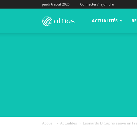
jeudi 6 août 2026
Connecter / rejoindre
alNas.fr
ACTUALITÉS
RE
Accueil
Actualités
Leonardo DiCaprio sauve un Fra