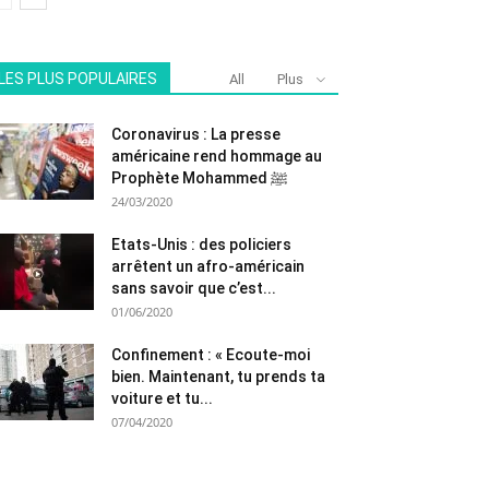
LES PLUS POPULAIRES
All
Plus
Coronavirus : La presse
américaine rend hommage au
Prophète Mohammed ﷺ
24/03/2020
Etats-Unis : des policiers
arrêtent un afro-américain
sans savoir que c’est...
01/06/2020
Confinement : « Ecoute-moi
bien. Maintenant, tu prends ta
voiture et tu...
07/04/2020