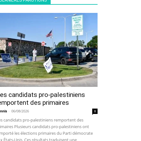
DERNIÈRES PARUTIONS
es candidats pro-palestiniens
emportent des primaires
nnis
-
06/08/2026
0
s candidats pro-palestiniens remportent des
imaires Plusieurs candidats pro-palestiniens ont
mporté les élections primaires du Parti démocrate
x États-Unis. Ces résultats traduisent une