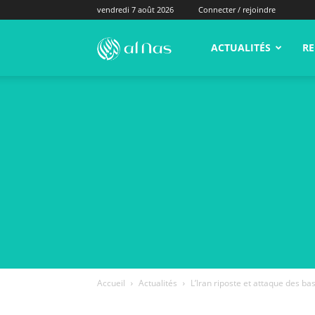
vendredi 7 août 2026
Connecter / rejoindre
alNas.fr
ACTUALITÉS
RE
Accueil
Actualités
L’Iran riposte et attaque des ba