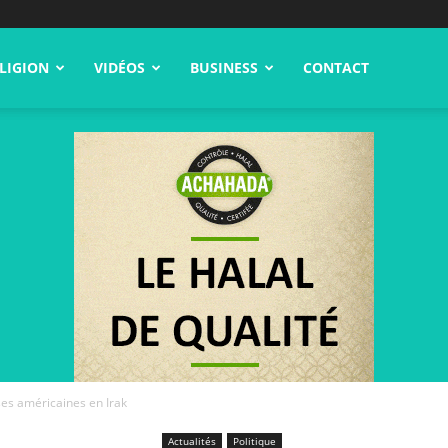
LIGION
VIDÉOS
BUSINESS
CONTACT
ses américaines en Irak
Actualités
Politique