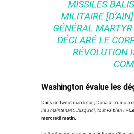
MISSILES BALI
MILITAIRE [D’AI
GÉNÉRAL MARTYR 
DÉCLARÉ LE CORP
RÉVOLUTION 
COM
Washington évalue les dégâ
Dans un tweet mardi soir, Donald Trump a d
lieu maintenant. Jusqu’ici, tout va bien ! »
Le
mercredi matin.
Le Pentagone n’a pas pu confirmer s’il y ava