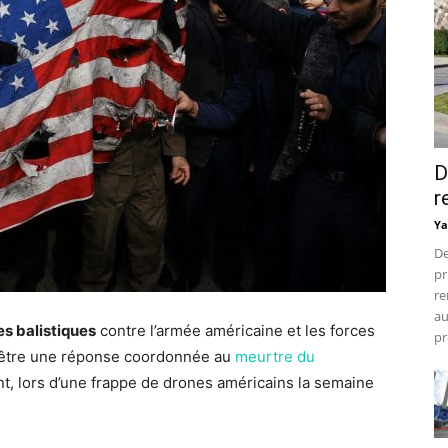
D
r
Ya
De
pr
re
au
es balistiques
contre l’armée américaine et les forces
pr
it être une réponse coordonnée au
meurtre du
nt, lors d’une frappe de drones américains la semaine