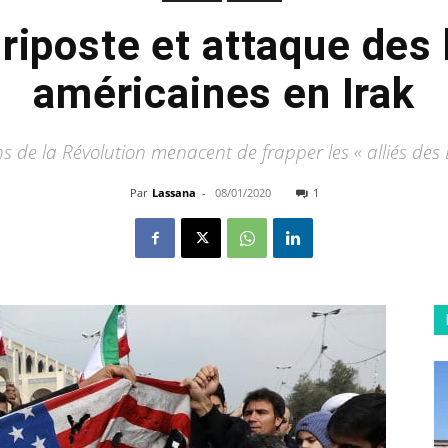
n riposte et attaque des
américaines en Irak
s de la Révolution menacent de frapper les « alliés des 
Par
Lassana
-
08/01/2020
1