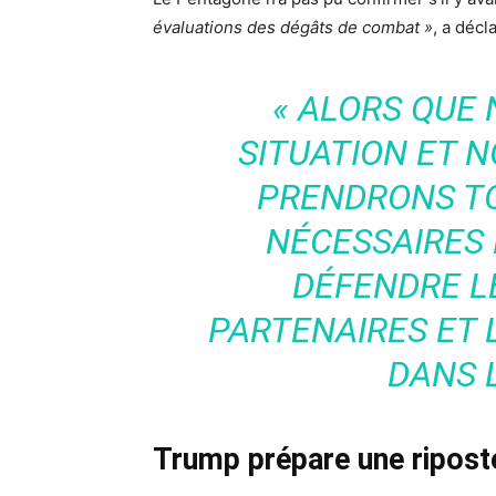
évaluations des dégâts de combat »
, a déc
« ALORS QUE
SITUATION ET 
PRENDRONS T
NÉCESSAIRES
DÉFENDRE L
PARTENAIRES ET 
DANS L
Trump prépare une ripost