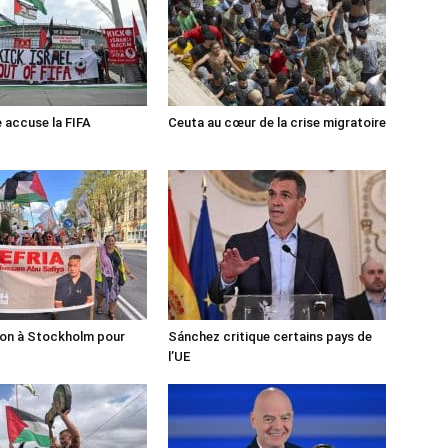
e accuse la FIFA
Ceuta au cœur de la crise migratoire
ion à Stockholm pour
Sánchez critique certains pays de
l’UE