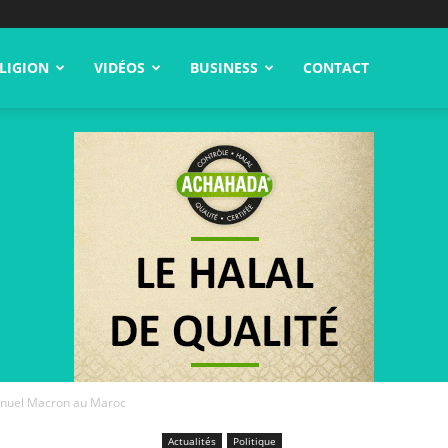
LIGION
VIDÉOS
BUSINESS
CONTACT
uel Macron au Maroc
Actualités
Politique