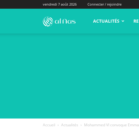
vendredi 7 août 2026
Connecter / rejoindre
alNas.fr
ACTUALITÉS
RE
Accueil
Actualités
Mohammed VI convoque Emman