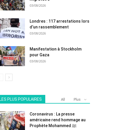
03/08/2026
Londres : 117 arrestations lors
d’un rassemblement
03/08/2026
Manifestation à Stockholm
pour Gaza
03/08/2026
LES PLUS POPULAIRES
All
Plus
Coronavirus : La presse
américaine rend hommage au
Prophète Mohammed ﷺ