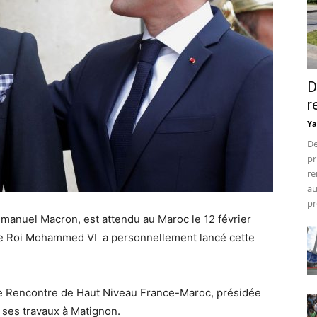
D
r
Ya
De
pr
re
au
pr
mmanuel Macron, est attendu au Maroc le 12 février
 Le Roi Mohammed VI a personnellement lancé cette
me Rencontre de Haut Niveau France-Maroc, présidée
 ses travaux à Matignon.