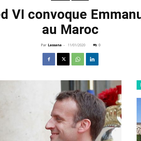
 VI convoque Emmanu
au Maroc
Par
Lassana
-
11/01/2020
0