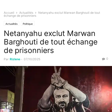
Accueil
Actualités
Netanyahu exclut Marwan Barghouti de tout
échange de prisonniers
Actualités
Politique
Netanyahu exclut Marwan
Barghouti de tout échange
de prisonniers
0
Par
Rizlene
-
07/10/2025