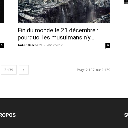
Fin du monde le 21 décembre :
pourquoi les musulmans n’y...
Antar Belkhelfa
-
20/12/2012
0
0
2 139
Page 2 137 sur 2 139
PROPOS
S