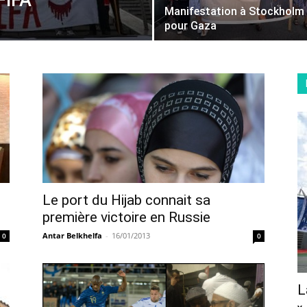
FIFA
Manifestation à Stockholm
pour Gaza
Le port du Hijab connait sa
première victoire en Russie
Antar Belkhelfa
-
16/01/2013
0
0
L