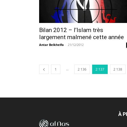
Bilan 2012 – l’Islam très
largement malmené cette année
Antar Belkhelfa
-
21/12/2012
...
1
2 136
2 137
2 138
À 