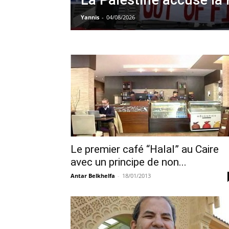
La Palestine accuse la 
Yannis
-
04/08/2026
Le premier café “Halal” au Caire
avec un principe de non...
Antar Belkhelfa
-
18/01/2013