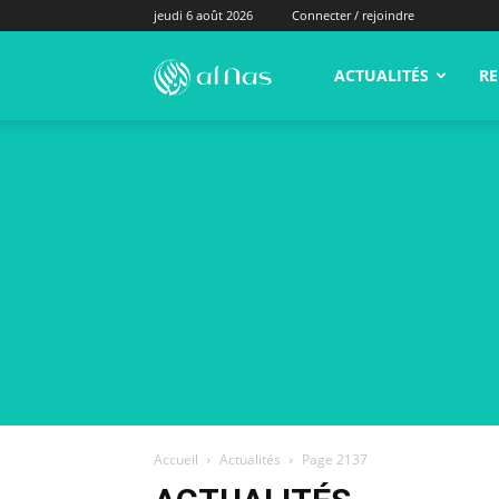
jeudi 6 août 2026
Connecter / rejoindre
alNas.fr
ACTUALITÉS
RE
Accueil
Actualités
Page 2137