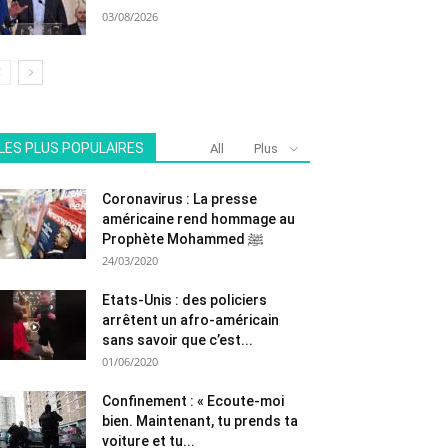
03/08/2026
LES PLUS POPULAIRES
All
Plus
Coronavirus : La presse
américaine rend hommage au
Prophète Mohammed ﷺ
24/03/2020
Etats-Unis : des policiers
arrêtent un afro-américain
sans savoir que c’est...
01/06/2020
Confinement : « Ecoute-moi
bien. Maintenant, tu prends ta
voiture et tu...