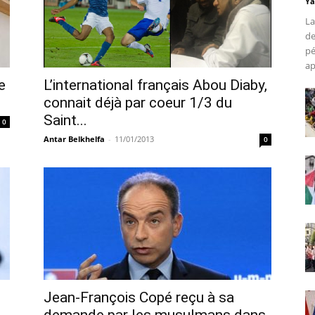
Ya
La
de
pé
ap
e
L’international français Abou Diaby,
connait déjà par coeur 1/3 du
Saint...
0
Antar Belkhelfa
-
11/01/2013
0
s
Jean-François Copé reçu à sa