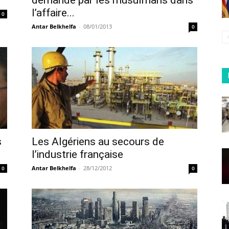
demande par les musulmans dans
l’affaire...
0
Antar Belkhelfa
-
08/01/2013
0
s
Les Algériens au secours de
l’industrie française
Antar Belkhelfa
-
28/12/2012
0
0