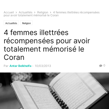
Accueil
Actualités
Religion
4 femmes illettrées récompensées
pour avoir totalement mémorisé le Coran
Actualités
Religion
4 femmes illettrées
récompensées pour avoir
totalement mémorisé le
Coran
0
Par
Antar Belkhelfa
-
10/03/2013