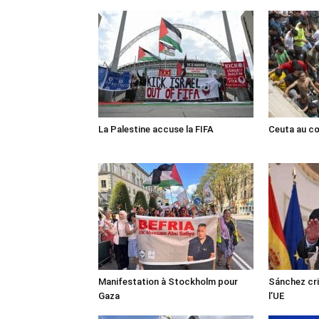
La Palestine accuse la FIFA
Ceuta au cœ
Manifestation à Stockholm pour
Sánchez cri
Gaza
l’UE