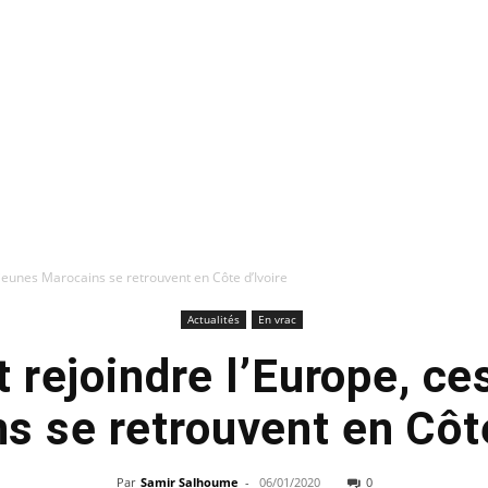
 jeunes Marocains se retrouvent en Côte d’Ivoire
Actualités
En vrac
 rejoindre l’Europe, ce
s se retrouvent en Côte
Par
Samir Salhoume
-
06/01/2020
0