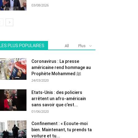
03/08/2026
LES PLUS POPULAIRES
All
Plus
Coronavirus : La presse
américaine rend hommage au
Prophète Mohammed ﷺ
24/03/2020
Etats-Unis : des policiers
arrêtent un afro-américain
sans savoir que c’est...
01/06/2020
Confinement : « Ecoute-moi
bien. Maintenant, tu prends ta
voiture et tu...