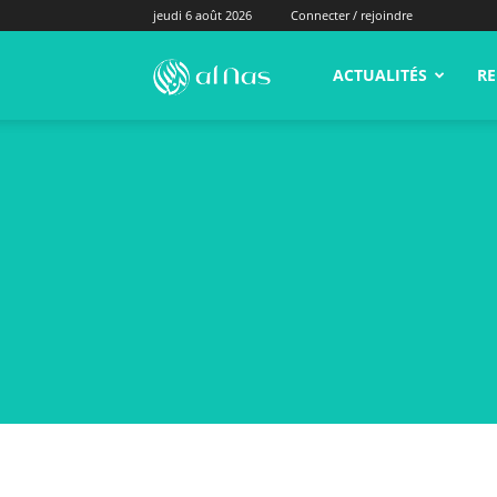
jeudi 6 août 2026
Connecter / rejoindre
alNas.fr
ACTUALITÉS
RE