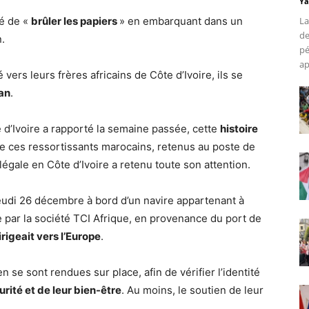
Ya
té de «
brûler les papiers
» en embarquant dans un
La
de
.
pé
ap
 vers leurs frères africains de Côte d’Ivoire, ils se
jan
.
’Ivoire a rapporté la semaine passée, cette
histoire
e ces ressortissants marocains, retenus au poste de
llégale en Côte d’Ivoire a retenu toute son attention.
jeudi 26 décembre à bord d’un navire appartenant à
e par la société TCI Afrique, en provenance du port de
irigeait vers l’Europe
.
 se sont rendues sur place, afin de vérifier l’identité
urité et de leur bien-être
. Au moins, le soutien de leur