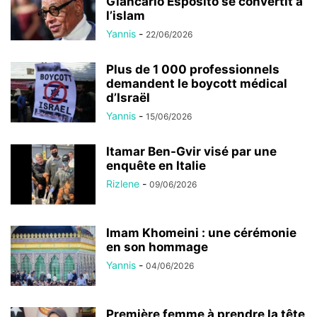
Giancarlo Esposito se convertit à
l’islam
Yannis
-
22/06/2026
Plus de 1 000 professionnels
demandent le boycott médical
d’Israël
Yannis
-
15/06/2026
Itamar Ben-Gvir visé par une
enquête en Italie
Rizlene
-
09/06/2026
Imam Khomeini : une cérémonie
en son hommage
Yannis
-
04/06/2026
Première femme à prendre la tête