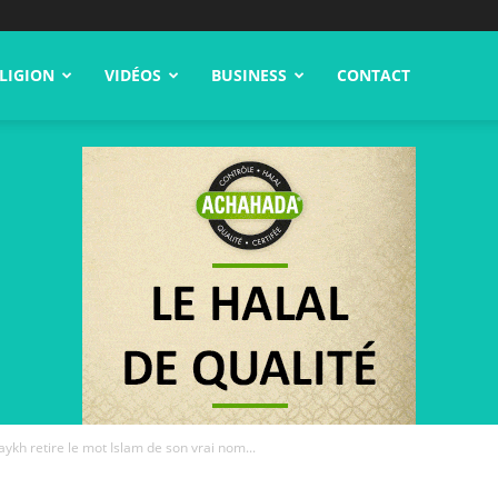
LIGION
VIDÉOS
BUSINESS
CONTACT
aykh retire le mot Islam de son vrai nom...