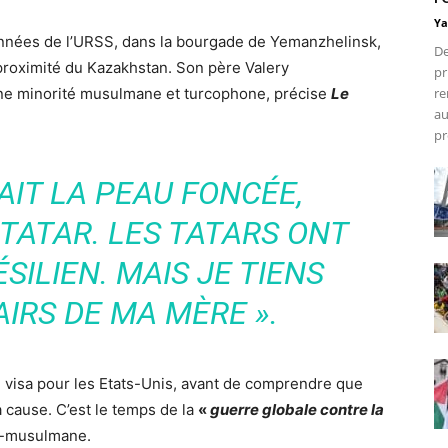
Ya
 années de l’URSS, dans la bourgade de Yemanzhelinsk,
De
à proximité du Kazakhstan. Son père Valery
pr
une minorité musulmane et turcophone, précise
Le
re
au
pr
IT LA PEAU FONCÉE,
 TATAR. LES TATARS ONT
ÉSILIEN. MAIS JE TIENS
AIRS DE MA MÈRE »
.
un visa pour les Etats-Unis, avant de comprendre que
la cause. C’est le temps de la
«
guerre globale contre la
ti-musulmane.