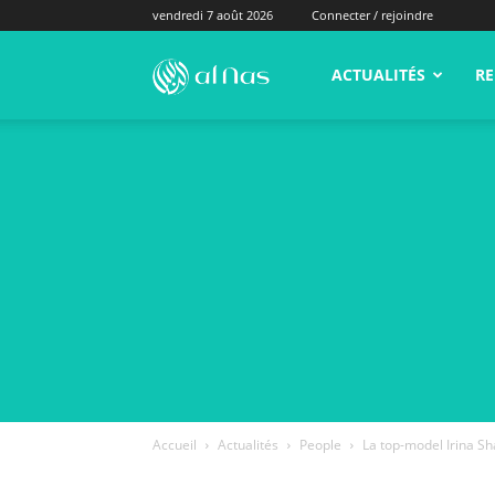
vendredi 7 août 2026
Connecter / rejoindre
alNas.fr
ACTUALITÉS
RE
Accueil
Actualités
People
La top-model Irina Sh