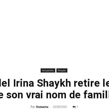
Actualités
People
l Irina Shaykh retire 
e son vrai nom de famil
Par
Oussama
-
05/08/2020
1