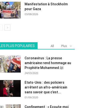
Manifestation à Stockholm
pour Gaza
03/08/2026
LES PLUS POPULAIRES
All
Plus
Coronavirus : La presse
américaine rend hommage au
Prophète Mohammed ﷺ
24/03/2020
Etats-Unis : des policiers
arrêtent un afro-américain
sans savoir que c’est...
01/06/2020
Confinement : « Ecoute-moi