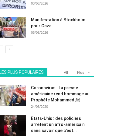
03/08/2026
Manifestation à Stockholm
pour Gaza
03/08/2026
LES PLUS POPULAIRES
All
Plus
Coronavirus : La presse
américaine rend hommage au
Prophète Mohammed ﷺ
24/03/2020
Etats-Unis : des policiers
arrêtent un afro-américain
sans savoir que c’est...