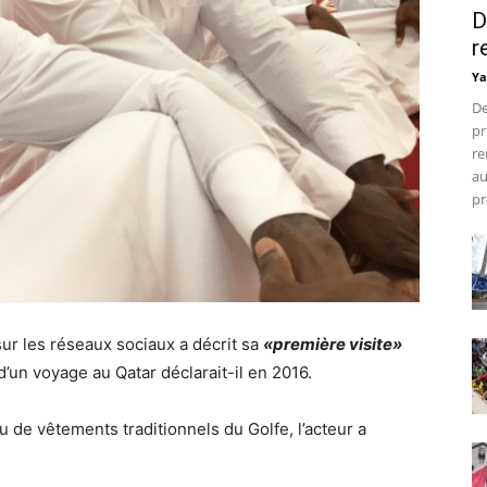
D
r
Ya
De
pr
re
au
pr
r les réseaux sociaux a décrit sa
«première visite»
n voyage au Qatar déclarait-il en 2016.
u de vêtements traditionnels du Golfe, l’acteur a