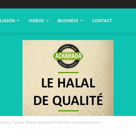
LIGION
VIDÉOS
BUSINESS
CONTACT
 Furious, Tyrese Gibson demande l’aide des musulmans pour...