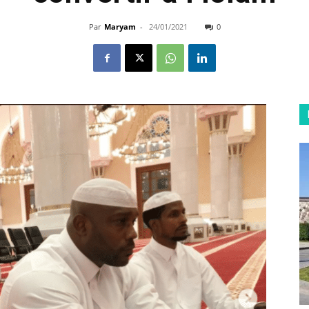
Par
Maryam
-
24/01/2021
0