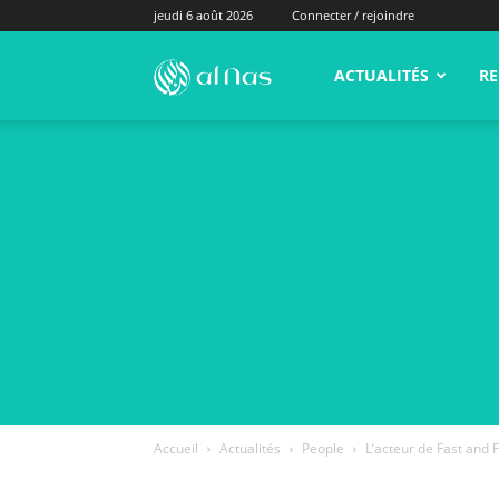
jeudi 6 août 2026
Connecter / rejoindre
alNas.fr
ACTUALITÉS
RE
Accueil
Actualités
People
L’acteur de Fast and