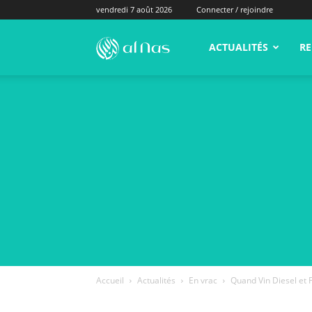
vendredi 7 août 2026
Connecter / rejoindre
alNas.fr
ACTUALITÉS
RE
Accueil
Actualités
En vrac
Quand Vin Diesel et