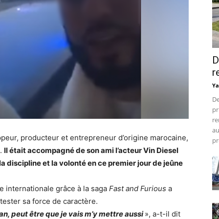
D
r
Ya
De
pr
re
au
ppeur, producteur et entrepreneur d’origine marocaine,
pr
n.
Il était accompagné de son ami l’acteur Vin Diesel
 la discipline et la volonté en ce premier jour de jeûne
e internationale grâce à la saga
Fast and Furious
a
 tester sa force de caractère.
an, peut être que je vais m’y mettre aussi
», a-t-il dit