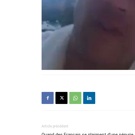
Article précédent
Quand des Français se plaignent d’une pénurie