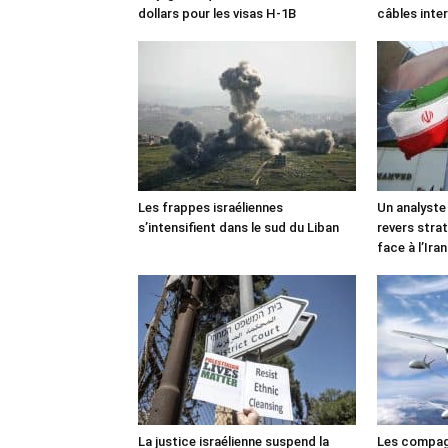
dollars pour les visas H-1B
câbles inte
Les frappes israéliennes
Un analyste
s’intensifient dans le sud du Liban
revers stra
face à l’Iran
La justice israélienne suspend la
Les compag