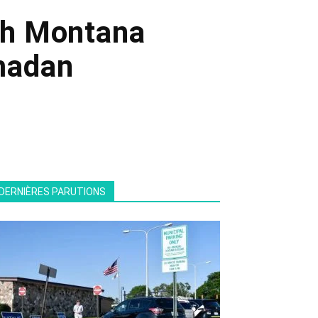
nch Montana
amadan
DERNIÈRES PARUTIONS