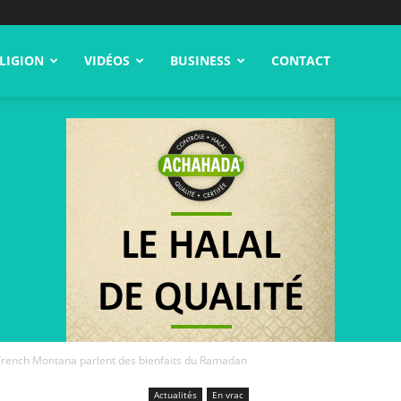
LIGION
VIDÉOS
BUSINESS
CONTACT
 French Montana parlent des bienfaits du Ramadan
Actualités
En vrac