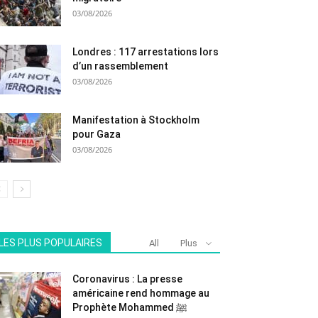
03/08/2026
Londres : 117 arrestations lors
d’un rassemblement
03/08/2026
Manifestation à Stockholm
pour Gaza
03/08/2026
LES PLUS POPULAIRES
All
Plus
Coronavirus : La presse
américaine rend hommage au
Prophète Mohammed ﷺ