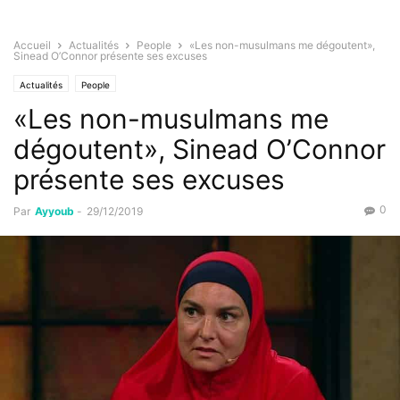
Accueil
Actualités
People
«Les non-musulmans me dégoutent»,
Sinead O’Connor présente ses excuses
Actualités
People
«Les non-musulmans me
dégoutent», Sinead O’Connor
présente ses excuses
0
Par
Ayyoub
-
29/12/2019