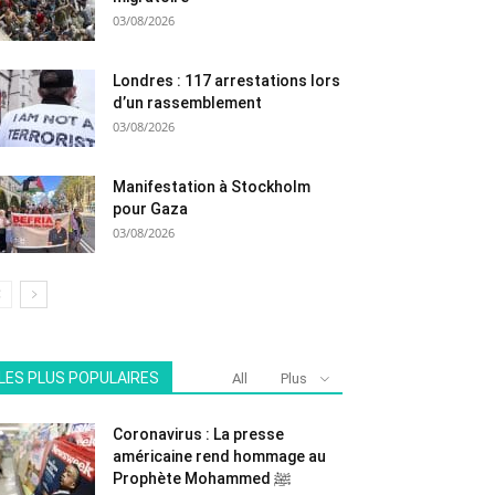
03/08/2026
Londres : 117 arrestations lors
d’un rassemblement
03/08/2026
Manifestation à Stockholm
pour Gaza
03/08/2026
LES PLUS POPULAIRES
All
Plus
Coronavirus : La presse
américaine rend hommage au
Prophète Mohammed ﷺ