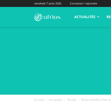
vendredi 7 août 2026
Connecter / rejoindre
alNas.fr
ACTUALITÉS
RE
Accueil
Actualités
People
Robert Redford fait 