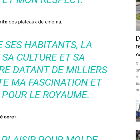
aite
des plateaux de cinéma.
D
 SES HABITANTS, LA
r
 SA CULTURE ET SA
Ya
De
RE DATANT DE MILLIERS
pr
re
TE MA FASCINATION ET
au
pr
 POUR LE ROYAUME.
té ocre
».
 PLAISIR POUR MOI DE