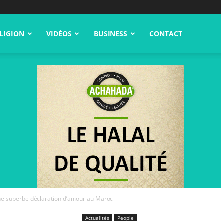
LIGION
VIDÉOS
BUSINESS
CONTACT
une superbe déclaration d’amour au Maroc
Actualités
People