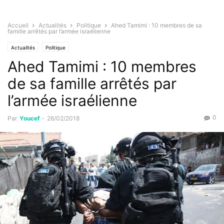
Accueil
Actualités
Politique
Ahed Tamimi : 10 membres de sa
famille arrêtés par l’armée israélienne
Actualités
Politique
Ahed Tamimi : 10 membres
de sa famille arrêtés par
l’armée israélienne
0
Par
Youcef
-
26/02/2018