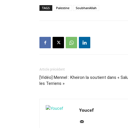
TAGS
Palestine
SoubhanAllah
Article précédent
[Vidéo] Mennel : Kheiron la soutient dans « Sal
les Terriens »
Youcef