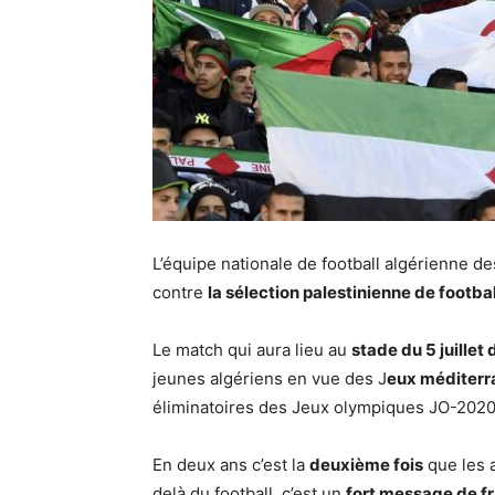
L’équipe nationale de football algérienne de
contre
la sélection palestinienne de footbal
Le match qui aura lieu au
stade du 5 juillet 
jeunes algériens en vue des J
eux méditerr
éliminatoires des Jeux olympiques JO-2020
En deux ans c’est la
deuxième fois
que les a
delà du football, c’est un
fort message de fr