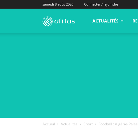
samedi 8 août 2026
Connecter / rejoindre
alNas.fr
ACTUALITÉS
RE
Accueil
Actualités
Sport
Football : Algérie-Pales