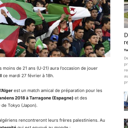
D
r
Ya
De
pr
s moins de 21 ans (U-21) aura l’occasion de jouer
re
l
ce mardi 27 février à 18h.
au
pr
d’Alger
est un match amical de préparation pour les
anéens 2018 à Tarragone (Espagne)
et des
 de Tokyo (Japon).
lgériens rencontreront leurs frères palestiniens. Au
aternité
qui est envoyé au monde :