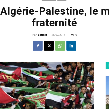
 Algérie-Palestine, le 
fraternité
Par
Youcef
-
26/02/2018
0