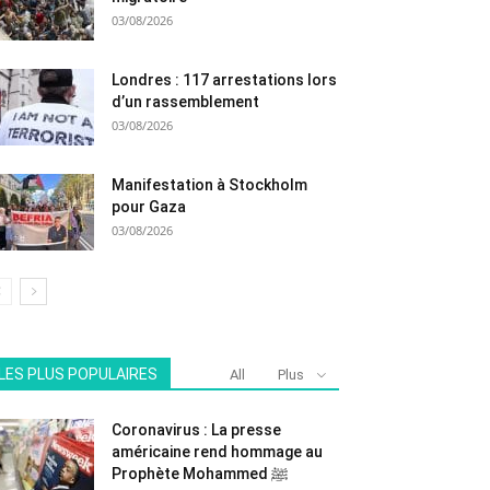
03/08/2026
Londres : 117 arrestations lors
d’un rassemblement
03/08/2026
Manifestation à Stockholm
pour Gaza
03/08/2026
LES PLUS POPULAIRES
All
Plus
Coronavirus : La presse
américaine rend hommage au
Prophète Mohammed ﷺ