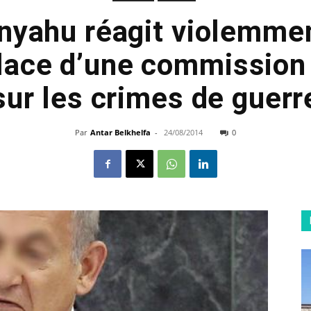
nyahu réagit violemment
lace d’une commission
sur les crimes de guerr
Par
Antar Belkhelfa
-
24/08/2014
0