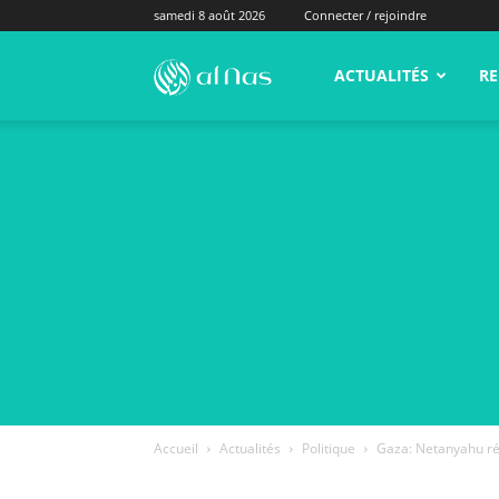
samedi 8 août 2026
Connecter / rejoindre
alNas.fr
ACTUALITÉS
RE
Accueil
Actualités
Politique
Gaza: Netanyahu réa