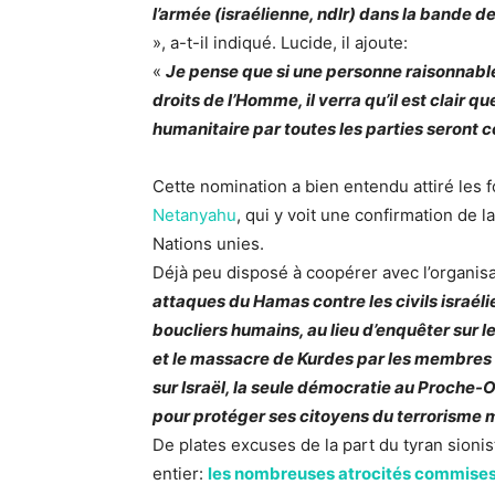
l’armée (israélienne, ndlr) dans la bande de
», a-t-il indiqué. Lucide, il ajoute:
«
Je pense que si une personne raisonnable 
droits de l’Homme, il verra qu’il est clair qu
humanitaire par toutes les parties seront 
Cette nomination a bien entendu attiré les 
Netanyahu
, qui y voit une confirmation de 
Nations unies.
Déjà peu disposé à coopérer avec l’organis
attaques du Hamas contre les civils israéli
boucliers humains, au lieu d’enquêter sur 
et le massacre de Kurdes par les membres d
sur Israël, la seule démocratie au Proche-O
pour protéger ses citoyens du terrorisme 
De plates excuses de la part du tyran sionis
entier:
les nombreuses atrocités commises p