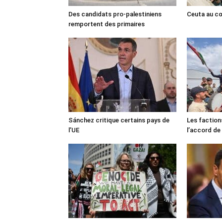
Des candidats pro-palestiniens
Ceuta au cœ
remportent des primaires
Sánchez critique certains pays de
Les faction
l’UE
l’accord de