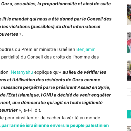
 Gaza, ses cibles, la proportionnalité et ainsi de suite
lit le mandat qui nous a été donné par le Conseil des
e les violations (possibles) du droit international
couvertes
».
foudres du Premier ministre Israélien
Benjamin
la partialité du Conseil des droits de l’homme des
ation,
Netanyahu
explique qu’«
au lieu de vérifier les
ens et l’utilisation des résidents de Gaza comme
le massacre perpétré par le président Assad en Syrie,
e l’Etat islamique, l’ONU a décidé de venir enquêter
rient, une démocratie qui agit en toute légitimité
meurtrier
», a-t-il dit.
te pour ainsi tenter de cacher la vérité au monde
ar l’armée israélienne envers le peuple palestinien