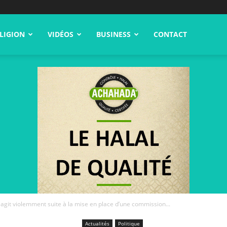
LIGION
VIDÉOS
BUSINESS
CONTACT
git violemment suite à la mise en place d’une commission...
Actualités
Politique