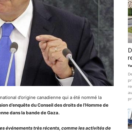
D
r
Ya
De
pr
re
au
rnational d’origine canadienne qui a été nommé la
pr
sion d’enquête du Conseil des droits de l’Homme de
lienne dans la bande de Gaza.
des événements très récents, comme les activités de