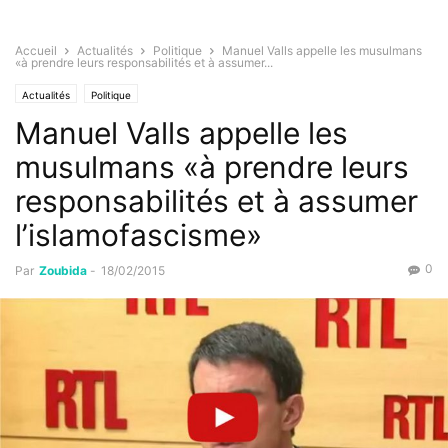
Accueil
Actualités
Politique
Manuel Valls appelle les musulmans
«à prendre leurs responsabilités et à assumer...
Actualités
Politique
Manuel Valls appelle les
musulmans «à prendre leurs
responsabilités et à assumer
l’islamofascisme»
0
Par
Zoubida
-
18/02/2015