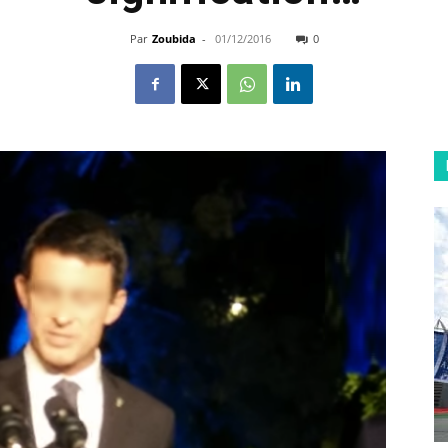
Par
Zoubida
-
01/12/2016
0