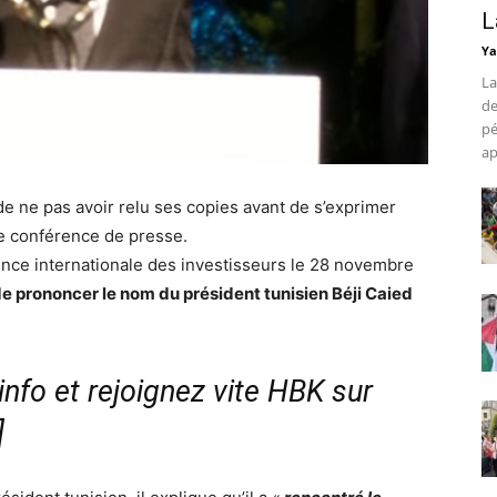
L
Ya
La
de
pé
ap
de ne pas avoir relu ses copies avant de s’exprimer
ne conférence de presse.
rence internationale des investisseurs le 28 novembre
 prononcer le nom du président tunisien Béji Caied
nfo et rejoignez vite HBK sur
]