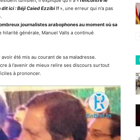
sident tunisien, il explique qu’il a «
rencontré le
 ici : Béji Caied Ezzibi !!
», une erreur qui n’a pas
.
s nombreux journalistes arabophones au moment où sa
e hilarité générale, Manuel Valls a continué
ait avoir été mis au courant de sa maladresse.
ncre à l’avenir de mieux relire ses discours surtout
iciles à prononcer.