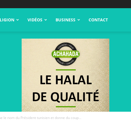
LIGION
VIDÉOS
BUSINESS
CONTACT
e le nom du Président tunisien et donne du coup...