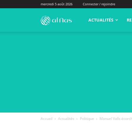
mercredi 5 août 2026
Connecter / rejoindre
alNas.fr
ACTUALITÉS
RE
Accueil
Actualités
Politique
Manuel Valls écorch