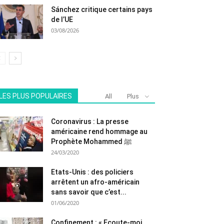
Sánchez critique certains pays
de l’UE
03/08/2026
LES PLUS POPULAIRES
All
Plus
Coronavirus : La presse
américaine rend hommage au
Prophète Mohammed ﷺ
24/03/2020
Etats-Unis : des policiers
arrêtent un afro-américain
sans savoir que c’est...
01/06/2020
Confinement : « Ecoute-moi