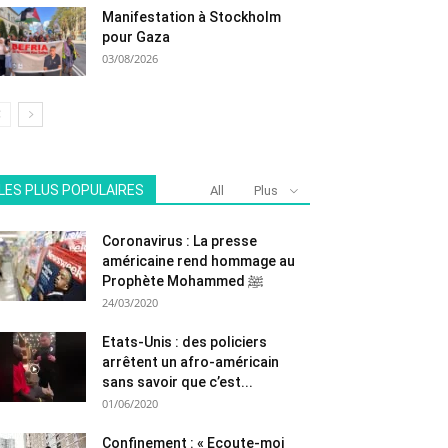
Manifestation à Stockholm
pour Gaza
03/08/2026
LES PLUS POPULAIRES
All
Plus
Coronavirus : La presse
américaine rend hommage au
Prophète Mohammed ﷺ
24/03/2020
Etats-Unis : des policiers
arrêtent un afro-américain
sans savoir que c’est...
01/06/2020
Confinement : « Ecoute-moi