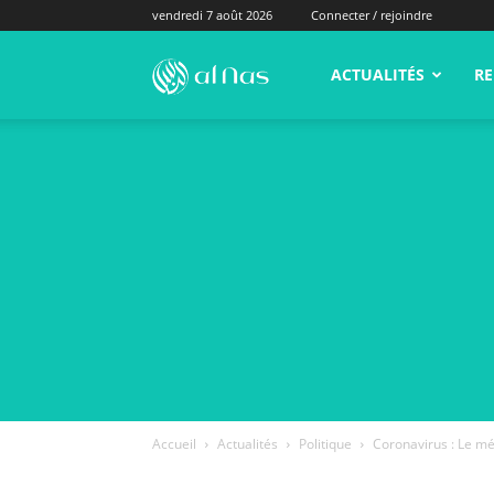
vendredi 7 août 2026
Connecter / rejoindre
alNas.fr
ACTUALITÉS
RE
Accueil
Actualités
Politique
Coronavirus : Le mé