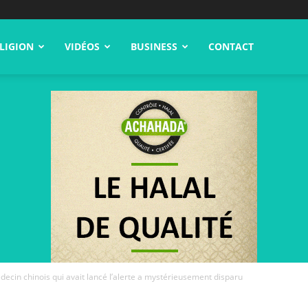
LIGION
VIDÉOS
BUSINESS
CONTACT
decin chinois qui avait lancé l’alerte a mystérieusement disparu