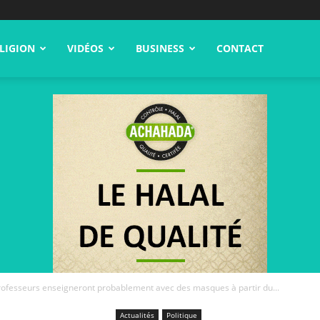
LIGION
VIDÉOS
BUSINESS
CONTACT
rofesseurs enseigneront probablement avec des masques à partir du...
Actualités
Politique