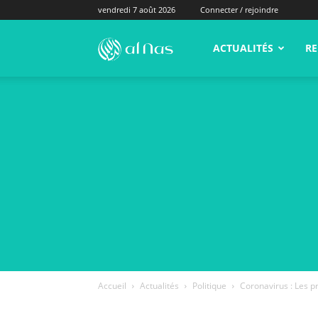
vendredi 7 août 2026
Connecter / rejoindre
alNas.fr
ACTUALITÉS
RE
Accueil
Actualités
Politique
Coronavirus : Les p