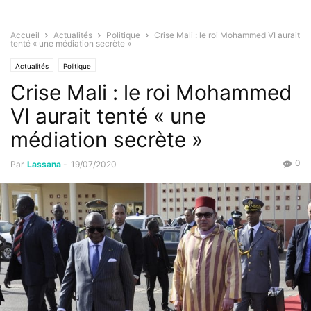
Accueil
Actualités
Politique
Crise Mali : le roi Mohammed VI aurait
tenté « une médiation secrète »
Actualités
Politique
Crise Mali : le roi Mohammed
VI aurait tenté « une
médiation secrète »
0
Par
Lassana
-
19/07/2020