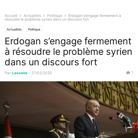
Accueil
Actualités
Politique
Erdogan s’engage fermement à
résoudre le problème syrien dans un discours fort
Actualités
Politique
Erdogan s’engage fermement
à résoudre le problème syrien
dans un discours fort
1
Par
Lassana
-
27/02/2020