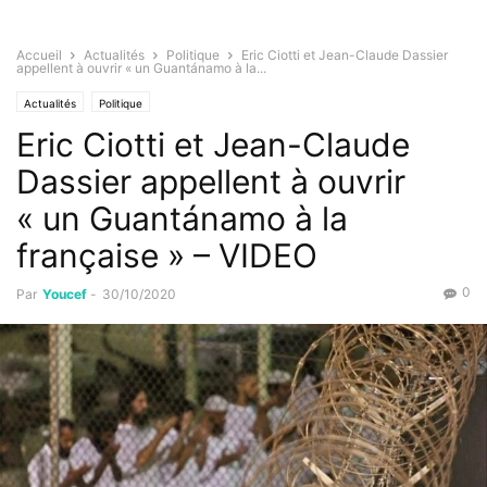
Accueil
Actualités
Politique
Eric Ciotti et Jean-Claude Dassier
appellent à ouvrir « un Guantánamo à la...
Actualités
Politique
Eric Ciotti et Jean-Claude
Dassier appellent à ouvrir
« un Guantánamo à la
française » – VIDEO
0
Par
Youcef
-
30/10/2020