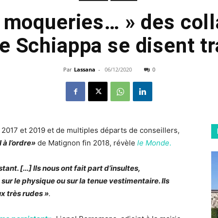
, moqueries… » des col
e Schiappa se disent t
Par
Lassana
-
06/12/2020
0
2017 et 2019 et de multiples départs de conseillers,
 à l’ordre»
de Matignon fin 2018, révèle
le Monde
.
nt. […] Ils nous ont fait part d’insultes,
ur le physique ou sur la tenue vestimentaire. Ils
 très rudes »
.