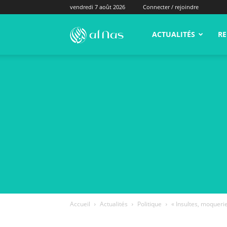
vendredi 7 août 2026
Connecter / rejoindre
alNas.fr
ACTUALITÉS
RE
Accueil
Actualités
Politique
« Insultes, moqueri