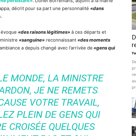
me persistant»
. Lionel Borremans, adjoint à la mairie
pa, décrit pour sa part une personnalité
«dans
.
e, évoque
«des raisons légitimes»
à ces départs et
D
 ministre
«sanguine»
r
econnaissant
«des moments
r
’ambiance a depuis changé avec l’arrivée de
«gens qui
Ya
De
pr
re
LE MONDE
, LA MINISTRE
au
 PARDON, JE NE REMETS
pr
CAUSE VOTRE TRAVAIL,
EZ PLEIN DE GENS QUI
RE CROISÉE QUELQUES