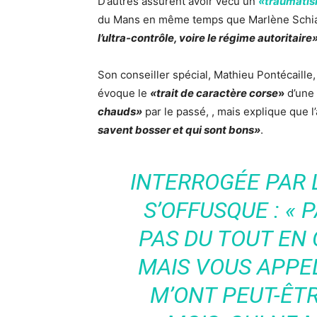
D’autres assurent avoir vécu un
«traumatis
du Mans en même temps que Marlène Schiap
l’ultra-contrôle, voire le régime autoritaire»
Son conseiller spécial, Mathieu Pontécaill
évoque le
«trait de caractère corse
»
d’une
chauds»
par le passé,
, mais explique que l
savent bosser et qui sont bons»
.
INTERROGÉE PAR
S’OFFUSQUE
: «
PAS DU TOUT EN 
MAIS VOUS APPEL
M’ONT PEUT-ÊT