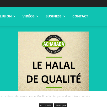
LIGION
VIDÉOS
BUSINESS
CONTACT
es… » des collaborateurs de Marlène Schiappa se disent traumatisés
Actualités
Politique