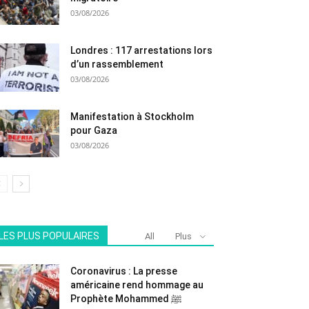
03/08/2026
Londres : 117 arrestations lors
d’un rassemblement
03/08/2026
Manifestation à Stockholm
pour Gaza
03/08/2026
LES PLUS POPULAIRES
All
Plus
Coronavirus : La presse
américaine rend hommage au
Prophète Mohammed ﷺ