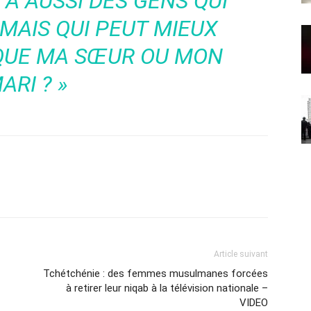
 A AUSSI DES GENS QUI
 MAIS QUI PEUT MIEUX
 QUE MA SŒUR OU MON
ARI ? »
Article suivant
Tchétchénie : des femmes musulmanes forcées
à retirer leur niqab à la télévision nationale –
VIDEO