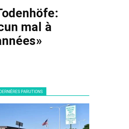
 Todenhöfe:
cun mal à
 années»
DERNIÈRES PARUTIONS