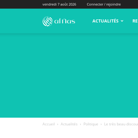
vendredi 7 août 2026
Connecter / rejoindre
alNas.fr
ACTUALITÉS
RE
Accueil
Actualités
Politique
Le très beau discou