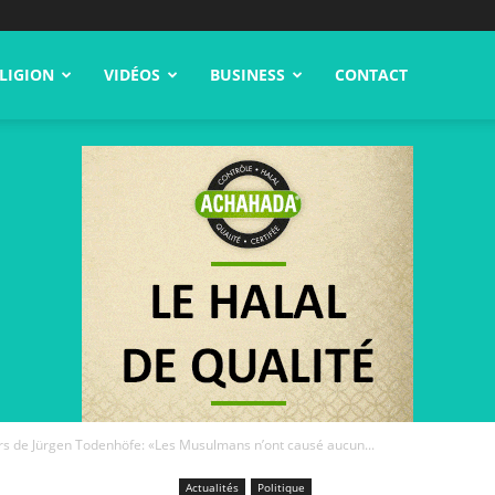
LIGION
VIDÉOS
BUSINESS
CONTACT
rs de Jürgen Todenhöfe: «Les Musulmans n’ont causé aucun...
Actualités
Politique