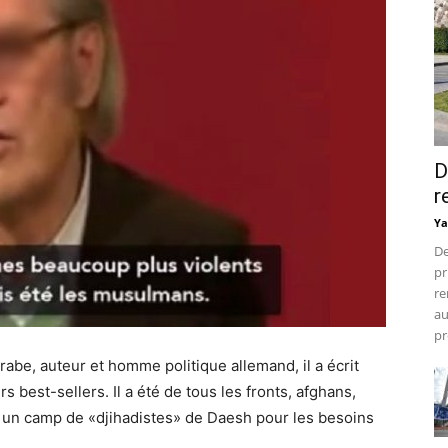
D
r
Ya
De
pr
re
au
pr
be, auteur et homme politique allemand, il a écrit
 best-sellers. Il a été de tous les fronts, afghans,
4 un camp de «djihadistes» de Daesh pour les besoins