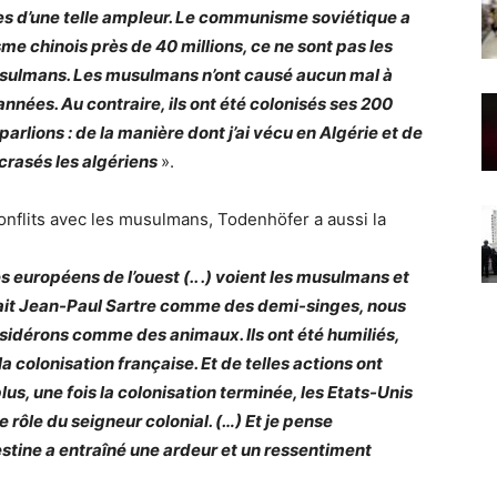
es d’une telle ampleur. Le communisme soviétique a
e chinois près de 40 millions, ce ne sont pas les
usulmans. Les musulmans n’ont causé aucun mal à
nnées. Au contraire, ils ont été colonisés ses 200
arlions : de la manière dont j’ai vécu en Algérie et de
écrasés les algériens
».
onflits avec les musulmans, Todenhöfer a aussi la
es européens de l’ouest (.. .) voient les musulmans et
vait Jean-Paul Sartre comme des demi-singes, nous
nsidérons comme des animaux. Ils ont été humiliés,
colonisation française. Et de telles actions ont
s, une fois la colonisation terminée, les Etats-Unis
e rôle du seigneur colonial. (…) Et je pense
estine a entraîné une ardeur et un ressentiment