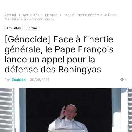
Accueil
Actualités
En vrac
Face à l’inertie générale, le Pape
François lance un appel pour...
Actualités
En vrac
[Génocide] Face à l’inertie
générale, le Pape François
lance un appel pour la
défense des Rohingyas
0
Par
Zoubida
-
30/08/2017