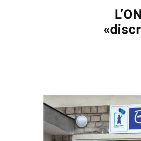
L’O
«disc