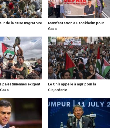
ur de la crise migratoire
Manifestation à Stockholm pour
Gaza
s palestiniennes exigent
Le Chili appelle à agir pour la
 Gaza
Cisjordanie