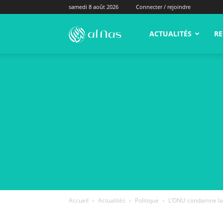
samedi 8 août 2026
Connecter / rejoindre
alNas.fr
ACTUALITÉS
RE
Accueil
Actualités
Politique
L’ONU condamne la 