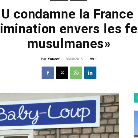
NU condamne la France 
rimination envers les 
musulmanes»
Par
Youcef
-
26/08/2018
0