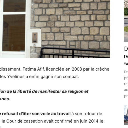
D
r
Ya
dissement. Fatima Afif, licenciée en 2008 par la crèche
De
es Yvelines a enfin gagné son combat.
pr
re
au
n de la liberté de manifester sa religion et
pr
anes.
e refusait d’ôter son voile au travail
à son retour de
 la Cour de cassation avait confirmé en juin 2014 le