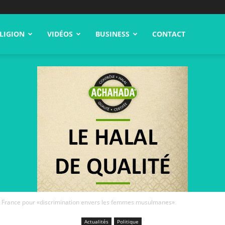
LIGION
VIDÉOS
BUSINESS
CONTACT
France pour «discrimination envers les femmes musulmanes»
Actualités
Politique