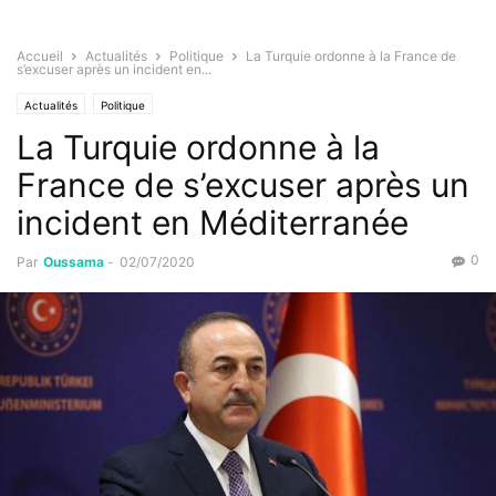
Accueil
Actualités
Politique
La Turquie ordonne à la France de
s’excuser après un incident en...
Actualités
Politique
La Turquie ordonne à la
France de s’excuser après un
incident en Méditerranée
0
Par
Oussama
-
02/07/2020