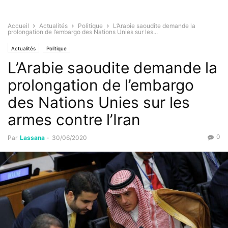
Accueil
Actualités
Politique
L’Arabie saoudite demande la
prolongation de l’embargo des Nations Unies sur les...
Actualités
Politique
L’Arabie saoudite demande la
prolongation de l’embargo
des Nations Unies sur les
armes contre l’Iran
0
Par
Lassana
-
30/06/2020