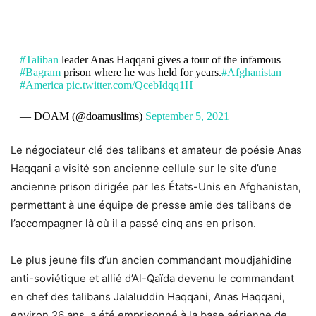
#Taliban
leader Anas Haqqani gives a tour of the infamous
#Bagram
prison where he was held for years.
#Afghanistan
#America
pic.twitter.com/QcebIdqq1H
— DOAM (@doamuslims)
September 5, 2021
Le négociateur clé des talibans et amateur de poésie Anas
Haqqani a visité son ancienne cellule sur le site d’une
ancienne prison dirigée par les États-Unis en Afghanistan,
permettant à une équipe de presse amie des talibans de
l’accompagner là où il a passé cinq ans en prison.
Le plus jeune fils d’un ancien commandant moudjahidine
anti-soviétique et allié d’Al-Qaïda devenu le commandant
en chef des talibans Jalaluddin Haqqani, Anas Haqqani,
environ 26 ans, a été emprisonné à la base aérienne de