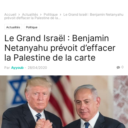
Accueil
Actualités
Politique
Le Grand Israël : Benjamin Netanyahu
prévoit d’effacer la Palestine de la...
Actualités
Politique
Le Grand Israël : Benjamin
Netanyahu prévoit d’effacer
la Palestine de la carte
0
Par
Ayyoub
-
28/04/2020