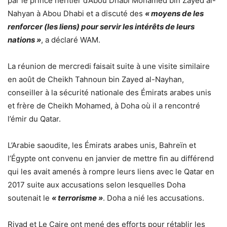
par le prince héritier d’Abou Dhabi Mohamed bin Zayed al-
Nahyan à Abou Dhabi et a discuté des
« moyens de les
renforcer (les liens) pour servir les intérêts de leurs
nations »
, a déclaré WAM.
La réunion de mercredi faisait suite à une visite similaire
en août de Cheikh Tahnoun bin Zayed al-Nayhan,
conseiller à la sécurité nationale des Émirats arabes unis
et frère de Cheikh Mohamed, à Doha où il a rencontré
l’émir du Qatar.
L’Arabie saoudite, les Émirats arabes unis, Bahreïn et
l’Égypte ont convenu en janvier de mettre fin au différend
qui les avait amenés à rompre leurs liens avec le Qatar en
2017 suite aux accusations selon lesquelles Doha
soutenait le
« terrorisme »
. Doha a nié les accusations.
Riyad et Le Caire ont mené des efforts pour rétablir les