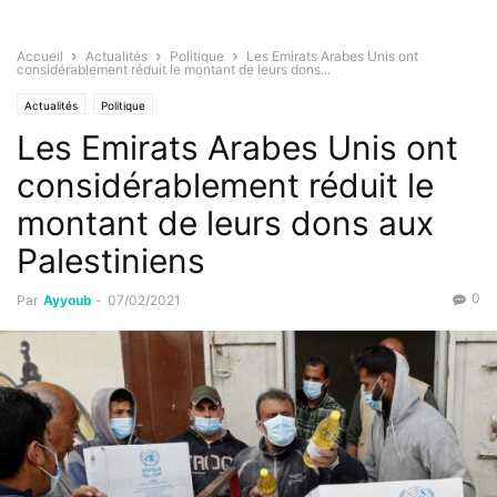
Accueil
Actualités
Politique
Les Emirats Arabes Unis ont
considérablement réduit le montant de leurs dons...
Actualités
Politique
Les Emirats Arabes Unis ont
considérablement réduit le
montant de leurs dons aux
Palestiniens
0
Par
Ayyoub
-
07/02/2021