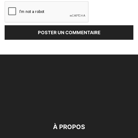
À PROPOS
Dans un monde numérique et interconnecté alNas use de
moyens techniques actuels pour protéger la Vie privée et
la liberté de ses utilisateurs, membres ou adhérents, en
s’appuyant sur les directives de la CNIL.
Contactez-nous:
contact[@]alnas.fr