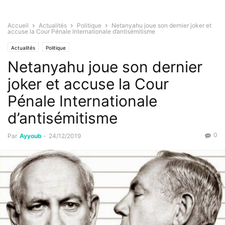
Accueil
Actualités
Politique
Netanyahu joue son dernier joker et
accuse la Cour Pénale Internationale d’antisémitisme
Actualités
Politique
Netanyahu joue son dernier
joker et accuse la Cour
Pénale Internationale
d’antisémitisme
0
Par
Ayyoub
-
24/12/2019