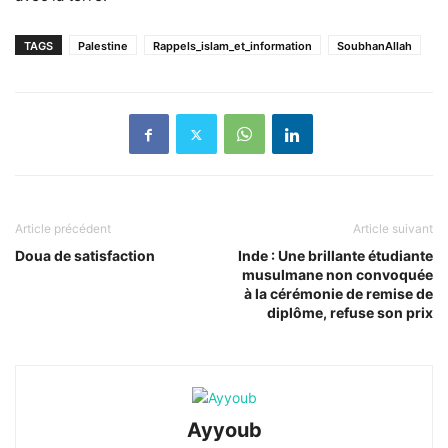
TAGS
Palestine
Rappels_islam_et_information
SoubhanAllah
Article précédent
Article suivant
Doua de satisfaction
Inde : Une brillante étudiante
musulmane non convoquée
à la cérémonie de remise de
diplôme, refuse son prix
Ayyoub