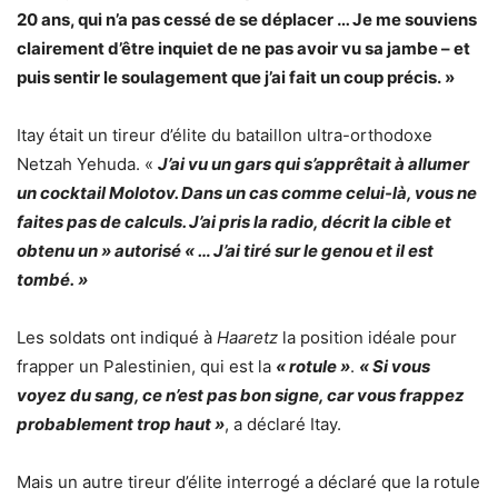
20 ans, qui n’a pas cessé de se déplacer … Je me souviens
clairement d’être inquiet de ne pas avoir vu sa jambe – et
puis sentir le soulagement que j’ai fait un coup précis. »
Itay était un tireur d’élite du bataillon ultra-orthodoxe
Netzah Yehuda. «
J’ai vu un gars qui s’apprêtait à allumer
un cocktail Molotov. Dans un cas comme celui-là, vous ne
faites pas de calculs. J’ai pris la radio, décrit la cible et
obtenu un » autorisé « … J’ai tiré sur le genou et il est
tombé. »
Les soldats ont indiqué à
Haaretz
la position idéale pour
frapper un Palestinien, qui est la
« rotule »
.
« Si vous
voyez du sang, ce n’est pas bon signe, car vous frappez
probablement trop haut »
, a déclaré Itay.
Mais un autre tireur d’élite interrogé a déclaré que la rotule