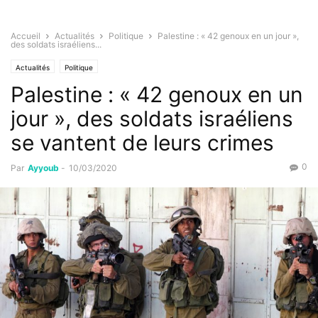
Accueil
Actualités
Politique
Palestine : « 42 genoux en un jour »,
des soldats israéliens...
Actualités
Politique
Palestine : « 42 genoux en un
jour », des soldats israéliens
se vantent de leurs crimes
0
Par
Ayyoub
-
10/03/2020