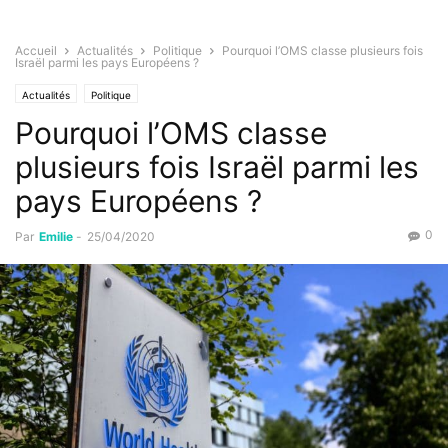
Accueil
Actualités
Politique
Pourquoi l’OMS classe plusieurs fois
Israël parmi les pays Européens ?
Actualités
Politique
Pourquoi l’OMS classe
plusieurs fois Israël parmi les
pays Européens ?
0
Par
Emilie
-
25/04/2020