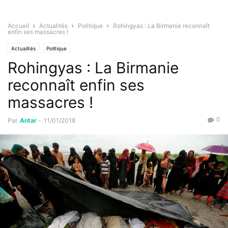
Accueil
Actualités
Politique
Rohingyas : La Birmanie reconnaît
enfin ses massacres !
Actualités
Politique
Rohingyas : La Birmanie
reconnaît enfin ses
massacres !
0
Par
Antar
-
11/01/2018